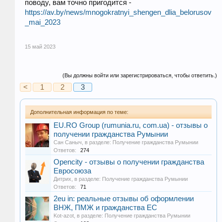
поводу, вам точно пригодится -
https://av.by/news/mnogokratnyi_shengen_dlia_belorusov
_mai_2023
15 май 2023
(Вы должны войти или зарегистрироваться, чтобы ответить.)
<
1
2
3
Дополнительная информация по теме:
EU.RO Group (rumunia.ru, com.ua) - отзывы о
получении гражданства Румынии
Сан Саныч
, в разделе:
Получение гражданства Румынии
Ответов:
274
Opencity - отзывы о получении гражданства
Евросоюза
Дитрих
, в разделе:
Получение гражданства Румынии
Ответов:
71
2eu in: реальные отзывы об оформлении
ВНЖ, ПМЖ и гражданства ЕС
Kot-azot
, в разделе:
Получение гражданства Румынии