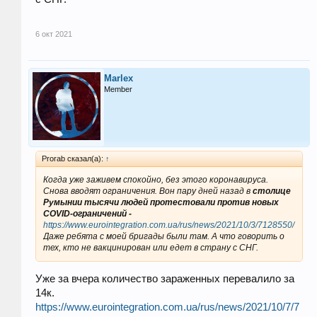
6 окт 2021
Marlex
Member
Prorab сказал(а):
↑
Когда уже заживем спокойно, без этого коронавируса.
Снова вводят ограничения. Вон пару дней назад в
столице
Румынии тысячи людей протестовали против новых
COVID-ограничений -
https://www.eurointegration.com.ua/rus/news/2021/10/3/7128550/
Даже ребята с моей бригады были там. А что говорить о
тех, кто не вакцинирован или едет в страну с СНГ.
Уже за вчера количество зараженных перевалило за
14к.
https://www.eurointegration.com.ua/rus/news/2021/10/7/7