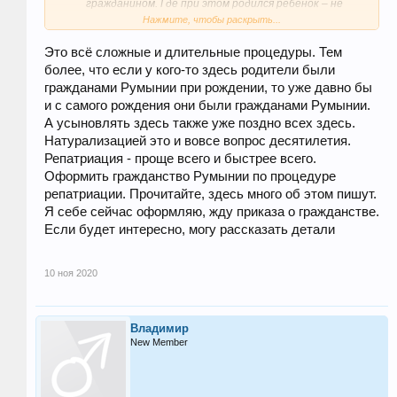
гражданином. Где при этом родился ребенок – не
имеет значения.
Нажмите, чтобы раскрыть...
Усыновление. Гражданство в этом случае получают
те дети, у которых один из приемных родителей
Это всё сложные и длительные процедуры. Тем
является румынским гражданином.
более, что если у кого-то здесь родители были
гражданами Румынии при рождении, то уже давно бы
и с самого рождения они были гражданами Румынии.
А усыновлять здесь также уже поздно всех здесь.
Натурализацией это и вовсе вопрос десятилетия.
Репатриация - проще всего и быстрее всего.
Оформить гражданство Румынии по процедуре
репатриации. Прочитайте, здесь много об этом пишут.
Я себе сейчас оформляю, жду приказа о гражданстве.
Если будет интересно, могу рассказать детали
10 ноя 2020
Владимир
New Member