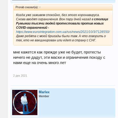
Prorab сказал(а):
↑
Когда уже заживем спокойно, без этого коронавируса.
Снова вводят ограничения. Вон пару дней назад в
столице
Румынии тысячи людей протестовали против новых
COVID-ограничений -
https://www.eurointegration.com.ua/rus/news/2021/10/3/7128550/
Даже ребята с моей бригады были там. А что говорить о
тех, кто не вакцинирован или едет в страну с СНГ.
мне кажется как прежде уже не будет, протесты
ничего не дадут, эти маски и ограничения походу с
нами еще на очень много лет
2 дек 2021
Marlex
Member