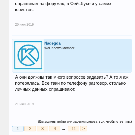
спрашивал на форумах, в Фейсбуке и у самих
юристов.
20 июн 2019
Nadegda
Well-Known Member
А они должны так много вопросов задавать? А то я аж
потерялась. Все таки по телефону разговор, столько
личных данных спрашивают.
21 июн 2019
(Вы должны войти или зарегистрироваться, чтобы ответить.)
1
2
3
4
→
5
11
6
>