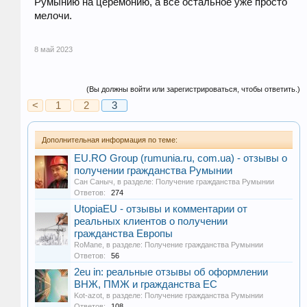
Румынию на церемонию, а все остальное уже просто
мелочи.
8 май 2023
(Вы должны войти или зарегистрироваться, чтобы ответить.)
<
1
2
3
Дополнительная информация по теме:
EU.RO Group (rumunia.ru, com.ua) - отзывы о
получении гражданства Румынии
Сан Саныч
, в разделе:
Получение гражданства Румынии
Ответов:
274
UtopiaEU - отзывы и комментарии от
реальных клиентов о получении
гражданства Европы
RoMane
, в разделе:
Получение гражданства Румынии
Ответов:
56
2eu in: реальные отзывы об оформлении
ВНЖ, ПМЖ и гражданства ЕС
Kot-azot
, в разделе:
Получение гражданства Румынии
Ответов:
108