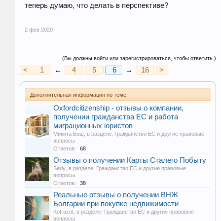
теперь думаю, что делать в перспективе?
2 фев 2020
(Вы должны войти или зарегистрироваться, чтобы ответить.)
<
1
←
4
5
6
→
7
16
8
>
Дополнительная информация по теме:
Oxfordcitizenship - отзывы о компании,
получении гражданства ЕС и работа
миграционных юристов
Микита Бош
, в разделе:
Гражданство ЕС и другие правовые
вопросы
Ответов:
68
Отзывы о получении Карты Сталего Побыту
Seriy
, в разделе:
Гражданство ЕС и другие правовые
вопросы
Ответов:
38
Реальные отзывы о получении ВНЖ
Болгарии при покупке недвижимости
Kot-azot
, в разделе:
Гражданство ЕС и другие правовые
вопросы