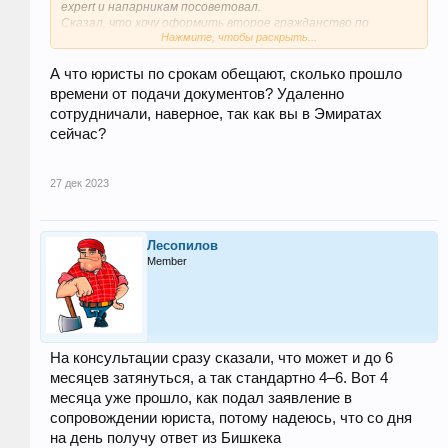
expert и напарникам посоветовал.
Сказал, что хочу оформить второе гражданство по
Нажмите, чтобы раскрыть...
ускоренной процедуре, и чтобы безо всяких заморочек,
типа изучения языка или прежнего проживания в стране.
СНачала юристы анализировали мое семейное древо, в
А что юристы по срокам обещают, сколько прошло
итоге предложили получить паспорт Киргизии.Большая
времени от подачи документов? Удаленно
часть работы уже сделана, документы поданы, вскооре
сотрудничали, наверное, так как вы в Эмиратах
должен выйти указ о присвоении гражданства. О юристах
сейчас?
могу сказать следующее: стаж работы солидный, потому
выбрал именно их,на практике это подтвердили, потому
жду хорошего результата, а вы ждите еще один отзыв)))
27 дек 2023
Лесопилов
Member
На консультации сразу сказали, что может и до 6
месяцев затянуться, а так стандартно 4–6. Вот 4
месяца уже прошло, как подал заявление в
сопровождении юриста, потому надеюсь, что со дня
на день получу ответ из Бишкека