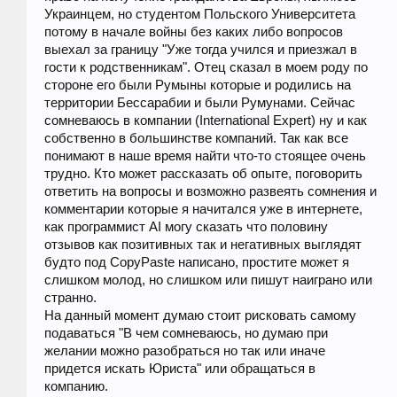
Украинцем, но студентом Польского Университета
потому в начале войны без каких либо вопросов
выехал за границу "Уже тогда учился и приезжал в
гости к родственникам". Отец сказал в моем роду по
стороне его были Румыны которые и родились на
территории Бессарабии и были Румунами. Сейчас
сомневаюсь в компании (International Expert) ну и как
собственно в большинстве компаний. Так как все
понимают в наше время найти что-то стоящее очень
трудно. Кто может рассказать об опыте, поговорить
ответить на вопросы и возможно развеять сомнения и
комментарии которые я начитался уже в интернете,
как программист AI могу сказать что половину
отзывов как позитивных так и негативных выглядят
будто под CopyPaste написано, простите может я
слишком молод, но слишком или пишут наиграно или
странно.
На данный момент думаю стоит рисковать самому
подаваться "В чем сомневаюсь, но думаю при
желании можно разобраться но так или иначе
придется искать Юриста" или обращаться в
компанию.