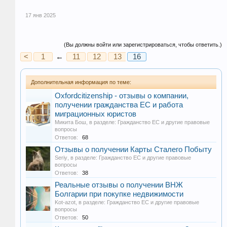
17 янв 2025
(Вы должны войти или зарегистрироваться, чтобы ответить.)
<
1
←
11
12
13
16
14
15
Дополнительная информация по теме:
Oxfordcitizenship - отзывы о компании,
получении гражданства ЕС и работа
миграционных юристов
Микита Бош
, в разделе:
Гражданство ЕС и другие правовые
вопросы
Ответов:
68
Отзывы о получении Карты Сталего Побыту
Seriy
, в разделе:
Гражданство ЕС и другие правовые
вопросы
Ответов:
38
Реальные отзывы о получении ВНЖ
Болгарии при покупке недвижимости
Kot-azot
, в разделе:
Гражданство ЕС и другие правовые
вопросы
Ответов:
50