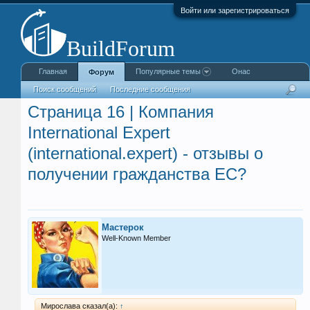
Войти или зарегистрироваться
Главная
Популярные темы
Онас
Форум
Поиск сообщений
Последние сообщения
Страница 16 | Компания
International Expert
(international.expert) - отзывы о
получении гражданства ЕС?
Мастерок
Well-Known Member
Мирослава сказал(а):
↑