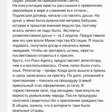
(адрес указан на официальном сайте).
На консультации юристы рассказали о привилегиях
европейцев в мире и сомнения все отпали...
Подписали договор, начали составлять досье. На
руках у меня была румынская метрика бабушки,
которая в прошлом военная медсестра, поэтому
искать ничего не надо было. Эксперты
укомплектовали досье +- за 2 недели. Предоставили
мне его уже возле Министерства Юстиции. Я пошла
подавать, получила досар и началось время
ожидания. Чтобы не протирать штаны, юристы
посоветовали готовиться к присяге.
Круто, что Pass Agency предоставляет репетитора,
чем я и воспользовалась. Очень легко было учить
язык. Репетитор – профи. Когда дело вышло в приказ,
я сразу записалась на присягу. По дате, указанной в
приглашении – поехала на процедуру (самый
прикольный этап оформления, кстати). В
торжественном зале, под мелодию, присягнула на
верность румынскому народу. После процедуры
получила свидетельство о присвоении гражданства.
В общем, поняла, что в интернете таки были
реальные отзывы.