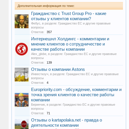
Дополнительная информация по теме:
Гражданство с Trust Group Pro - какие
отзывы у клиентов компании?
Фебус
, в разделе:
Гражданство ЕС и другие правовые
вопросы
Ответов:
357
Интернешнл Холдингс - комментарии и
мнение клиентов о сотрудничестве и
качестве работы компании
Alex_globe
, в разделе:
Гражданство ЕС и другие правовые
вопросы
Ответов:
139
Отзывы о компании Astons
Инвесткоуч
, в разделе:
Гражданство ЕС и другие правовые
вопросы
Ответов:
4
Europriority.com - обсуждение, комментарии и
точка зрения клиентов о качестве работы
компании
Беринчик
, в разделе:
Гражданство ЕС и другие правовые
вопросы
Ответов:
71
Отзывы о kartapolaka.net - правда о
деятельности компании