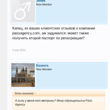
Зеник
New Member
Капец, из ваших клиентских отзывов о компании
passagency.com, аж задумался: может также
получить второй паспорт по репатриации?
4 апр 2021
Базинга
New Member
Элла сказал(а):
↑
А если у меня нет метрики? Могу обращаться в Pass
Agency