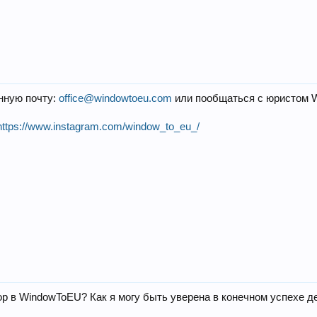
нную почту:
office@windowtoeu.com
или пообщаться с юристом W
https://www.instagram.com/window_to_eu_/
ор в WindowToEU? Как я могу быть уверена в конечном успехе д