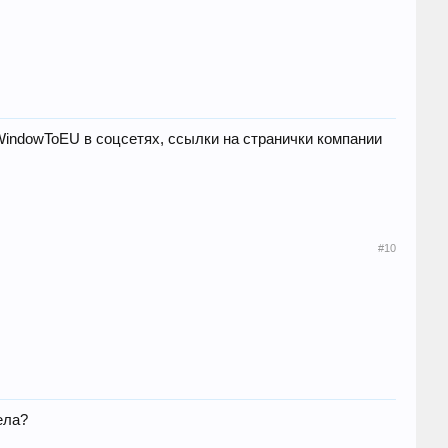
indowToEU в соцсетях, ссылки на странички компании
#10
ела?