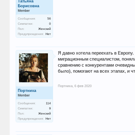
Татьяна
Борисовна
Member
Сообщения:
56
Симпатии:
0
Пол:
Женский
Предупреждения:
Нет
Я давно хотела переехать в Европу
миграционным специалистом, поняла
сравнению с конкурентами очевидны
было), помогают на всех этапах, и ч
Портниха
,
6 фев 2020
Портниха
Member
Сообщения:
114
Симпатии:
9
Пол:
Женский
Предупреждения:
Нет