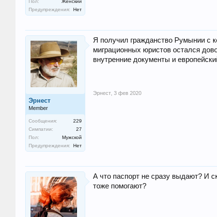
Пол:
Женский
Предупреждения:
Нет
Я получил гражданство Румынии с к
миграционных юристов остался дово
внутренние документы и европейский
Эрнест
,
3 фев 2020
Эрнест
Member
Сообщения:
229
Симпатии:
27
Пол:
Мужской
Предупреждения:
Нет
А что паспорт не сразу выдают? И 
тоже помогают?