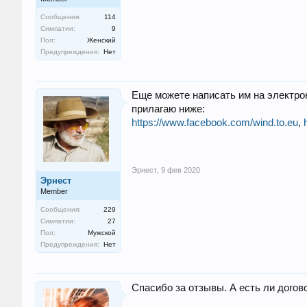
Сообщения:
114
Симпатии:
9
Пол:
Женский
Предупреждения:
Нет
Еще можете написать им на электро
прилагаю ниже:
https://www.facebook.com/wind.to.eu
,
Эрнест
,
9 фев 2020
Эрнест
Member
Сообщения:
229
Симпатии:
27
Пол:
Мужской
Предупреждения:
Нет
Спасибо за отзывы. А есть ли догов