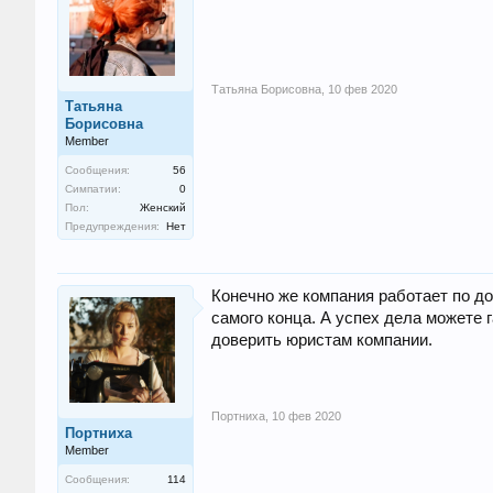
Татьяна Борисовна
,
10 фев 2020
Татьяна
Борисовна
Member
Сообщения:
56
Симпатии:
0
Пол:
Женский
Предупреждения:
Нет
Конечно же компания работает по до
самого конца. А успех дела можете 
доверить юристам компании.
Портниха
,
10 фев 2020
Портниха
Member
Сообщения:
114