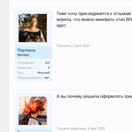
Тоже хочу присоединится к отзывам 
верила, что можно миновать этап В
идет.
Портниха
,
5 фев 2020
Портниха
Member
Сообщения:
114
Симпатии:
9
Пол:
Женский
Предупреждения:
Нет
А вы почему решили оформлять граж
Татьяна Борисовна
,
6 фев 2020