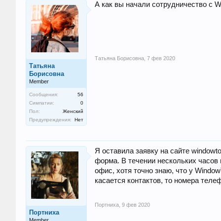
А как вы начали сотрудничество с 
Татьяна Борисовна
,
7 фев 2020
Татьяна
Борисовна
Member
Сообщения:
56
Симпатии:
0
Пол:
Женский
Предупреждения:
Нет
Я оставила заявку на сайте window
форма. В течении нескольких часов
офис, хотя точно знаю, что у Windo
касается контактов, то номера телеф
Портниха
,
9 фев 2020
Портниха
Member