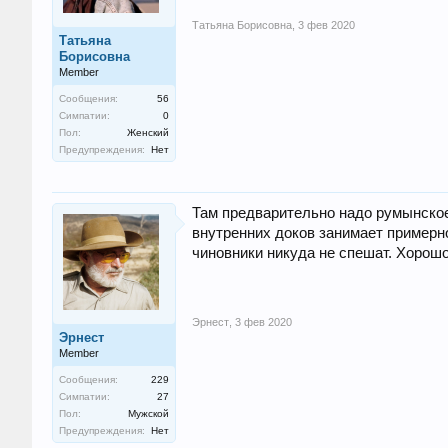
Татьяна Борисовна
,
3 фев 2020
Татьяна
Борисовна
Member
Сообщения:
56
Симпатии:
0
Пол:
Женский
Предупреждения:
Нет
Там предварительно надо румынское 
внутренних доков занимает примерно
чиновники никуда не спешат. Хорош
Эрнест
,
3 фев 2020
Эрнест
Member
Сообщения:
229
Симпатии:
27
Пол:
Мужской
Предупреждения:
Нет