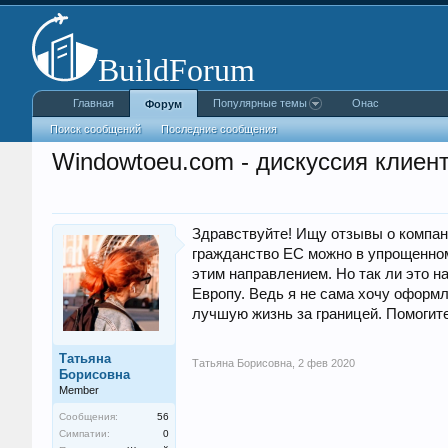
Главная
Популярные темы
Онас
Форум
Поиск сообщений
Последние сообщения
Windowtoeu.com - дискуссия клиен
Здравствуйте! Ищу отзывы о компан
гражданство ЕС можно в упрощенном
этим направлением. Но так ли это 
Европу. Ведь я не сама хочу оформ
лучшую жизнь за границей. Помогите
Татьяна
Татьяна Борисовна
,
2 фев 2020
Борисовна
Member
Сообщения:
56
Симпатии:
0