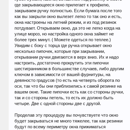
где закрывающееся окно прилегает к профилю,
закрываем ручку полностью. Если бумага после того
как вы закрыли окно вылезет легко то так оно и есть,
окна настроены на летний режим, и из под резинок
потдувает. Открываем окно, да это не легко когда на
улице мороз, но настройка одного окна займет не
более трех минут. ( Можете одеться по теплее.)
Увидим с боку с торца где ручка открывает окно
несколько пипочек, которые при закрывании,
открывании ручки двигаются в верх вниз. Их и надо
настроить, достаточно прокрутить эти пипочки
шестигранником в большинстве случаев, либо другим
ключом в зависимости от вашей фурнитуры, на
девяносто градусов (то есть на четверть оборота по
оси, так что бы они приблизились к самой резинке на
вашем окне. Такие пипочки есть как со стороны ручки,
так и со стороны петель, то есть их должно быть
четыре. Две с одной стороны две с другой.
Проделав эту процедуру вы почувствуете что окно
будет закрываться не много тяжелее, так как резинки
будут по всему периметру окна прижиматься