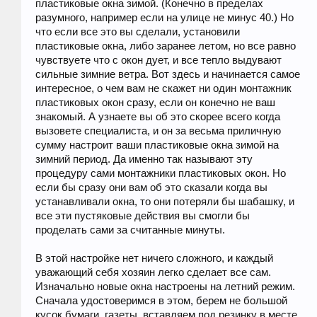
пластиковые окна зимой. (Конечно в пределах
разумного, например если на улице не минус 40.) Но
что если все это вы сделали, установили
пластиковые окна, либо заранее летом, но все равно
чувствуете что с окон дует, и все тепло выдувают
сильные зимние ветра. Вот здесь и начинается самое
интересное, о чем вам не скажет ни один монтажник
пластиковых окон сразу, если он конечно не ваш
знакомый. А узнаете вы об это скорее всего когда
вызовете специалиста, и он за весьма приличную
сумму настроит ваши пластиковые окна зимой на
зимний период. Да именно так называют эту
процедуру сами монтажники пластиковых окон. Но
если бы сразу они вам об это сказали когда вы
устанавливали окна, то они потеряли бы шабашку, и
все эти пустяковые действия вы смогли бы
проделать сами за считанные минуты.
В этой настройке нет ничего сложного, и каждый
уважающий себя хозяин легко сделает все сам.
Изначально новые окна настроены на летний режим.
Сначала удостоверимся в этом, берем не большой
кусок бумаги, газеты, вставляем под резинку в месте