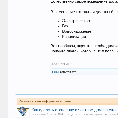
Естественно самое помещение должн
В помещение котельной должны бы
Электричество
Газ
Водоснабжение
Канализация
Вот вообщем, вкратце, необходимая 
наймите людей, которые не в первый
Vano
,
5 окт 2013
Edin
нравится это.
Дополнительная информация по теме:
Как сделать отопление в частном доме - тепло
Всезнайка
,
19 сен 2014
, в разделе:
Отопление домов, теплосна