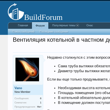
Главная
Популярные темы
Онас
Форум
Поиск сообщений
Последние сообщения
Вентиляция котельной в частном 
Недавно столкнулся с этим вопросо
Сама труба вытяжки обязател
Диаметр трубы вытяжки желат
Если вы еще только продумываете, 
Необходимая высота котельной
Vano
New Member
Площадь помещения (его объе
В котельной обязательно долж
Сообщения:
6
В помещение должен поступат
Симпатии:
1
Предупреждения:
Нет