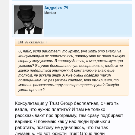
Андреjка_79
Member
Lillit_99 сказал(а):
↑
О, найс, если работает, то круто, уже хоть это знаю) На
консультацию не записываюсь, потому что не знаю в какую
страну хочу уехать. Я заплачу деньги, а мне расскажут про
условия? Я лучше бесплатно тут поспрашиваю, тебе ж не
жалко поделиться опытом?) И компанию не знаю еще
толком, не искала инфу. А я не очень доверяю таким
помощникам. Но раз уж так совпало, что ты клиент, то
можешь рассказать пару слов про траст групп? Откуда
узнал про них?
Консультация у Trust Group бесплатная, с чего ты
взяла, что нужно платить? И там не только
рассказывают про программу, там сразу подбирают
вариант. Я понимаю как у нас люди привыкли
работать, поэтому не удивляюсь, что ты так
думаешь. Но вот юристы Trust Group люди