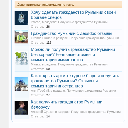
Дополнительная информация по теме:
Хочу сделать гражданство Румынии своей
бригаде спецов
Prorab
, в разделе:
Получение гражданства Румынии
Ответов:
26
Гражданство Румынии с Zeusdoc отзывы
Grande Builder
, в разделе:
Получение гражданства Румынии
Ответов:
112
Можно ли получить гражданство Румынии
без корней? Реальные отзывы и
комментарии иммигрантов
М’ятка
, в разделе:
Получение гражданства Румынии
Ответов:
50
Как открыть архитектурное бюро и получить
гражданство Румынии? Отзывы и
комментарии иностранцев
ArchiTecGirl!
, в разделе:
Получение гражданства Румынии
Ответов:
27
Как получить гражданство Румынии
белорусу
Алексей Сушко
, в разделе:
Получение гражданства Румынии
Ответов:
14