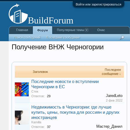
Войти или зарегистрироваться
Главная
Популярные темы
Онас
Форум
Поиск сообщений
Последние сообщения
Получение ВНЖ Черногории
Последнее
Заголовок
сообщение ↓
Последние новости о вступлении
Черногории в ЕС
Стек
JaredLeto
Ответов:
29
2 фев 2022
Недвижимость в Черногории: где лучше
купить, цены, покупка для россиян и других
иностранцев
Kamilla
Мастер_Данил
Ответов:
37