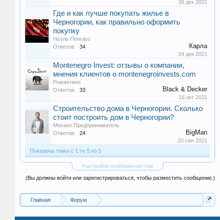
26 дек 2021
Где и как лучше покупать жилье в
Черногории, как правильно оформить
покупку
Ноэль Пенгаус
Карла
Ответов:
34
24 дек 2021
Montenegro Invest: отзывы о компании,
мнения клиентов о montenegroinvests.com
Романтино
Black & Decker
Ответов:
33
16 окт 2021
Строительство дома в Черногории. Сколько
стоит построить дом в Черногории?
Михаил Предприниматель
BigMan
Ответов:
24
20 сен 2021
Показаны темы с 1 по 5 из 5
Настройки отображения тем
(Вы должны войти или зарегистрироваться, чтобы разместить сообщение.)
Главная
Форум