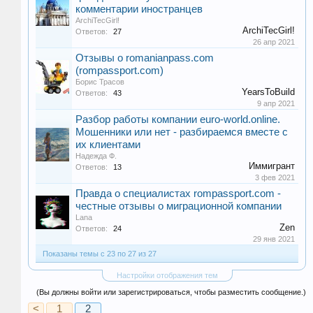
комментарии иностранцев
ArchiTecGirl!
ArchiTecGirl!
Ответов:
27
26 апр 2021
Отзывы о romanianpass.com
(rompassport.com)
Борис Трасов
YearsToBuild
Ответов:
43
9 апр 2021
Разбор работы компании euro-world.online.
Мошенники или нет - разбираемся вместе с
их клиентами
Надежда Ф.
Иммигрант
Ответов:
13
3 фев 2021
Правда о специалистах rompassport.com -
честные отзывы о миграционной компании
Lana
Zen
Ответов:
24
29 янв 2021
Показаны темы с 23 по 27 из 27
Настройки отображения тем
(Вы должны войти или зарегистрироваться, чтобы разместить сообщение.)
<
1
2