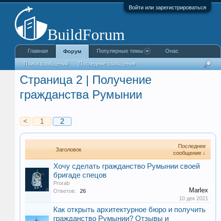
Войти или зарегистрироваться
Главная
Популярные темы
Онас
Форум
Поиск сообщений
Последние сообщения
Страница 2 | Получение
гражданства Румынии
<
1
2
Последнее
Заголовок
сообщение ↓
Хочу сделать гражданство Румынии своей
бригаде спецов
Prorab
Marlex
Ответов:
26
10 дек 2021
Как открыть архитектурное бюро и получить
гражданство Румынии? Отзывы и