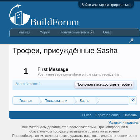
Войти или зарегистрироваться
Главная
Форум
Популярные темы
Онас
Трофеи, присуждённые Sasha
1
First Message
Post a message somewhere on the site to receive this.
Всего баллов: 1
Посмотреть все доступные трофеи
Главная
Пользователи
Sasha
О нас
Обратная связь
Помощь
Условия и правила
Все материалы добавляются пользователями. При копировании в
обязательном порядке указывается ссылка на источник.
Правообладателям: если вы хотите удалить ваш текст или фото, свяжитесь с