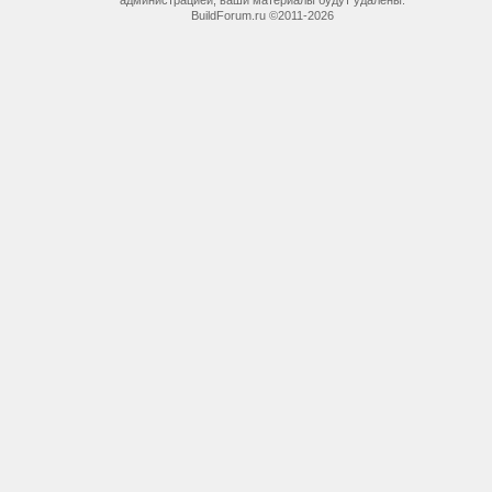
администрацией, ваши материалы будут удалены.
BuildForum.ru ©2011-2026